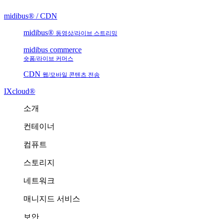
midibus® / CDN
midibus®
동영상/라이브 스트리밍
midibus commerce
숏폼/라이브 커머스
CDN
웹/모바일 콘텐츠 전송
IXcloud®
소개
컨테이너
컴퓨트
스토리지
네트워크
매니지드 서비스
보안