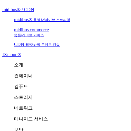
midibus® / CDN
midibus®
동영상/라이브 스트리밍
midibus commerce
숏폼/라이브 커머스
CDN
웹/모바일 콘텐츠 전송
IXcloud®
소개
컨테이너
컴퓨트
스토리지
네트워크
매니지드 서비스
보안