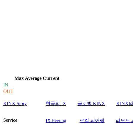
Max
Average
Current
IN
OUT
KINX Story
한국의 IX
글로벌 KINX
KINX
Service
IX Peering
로컬 피어링
리모트 