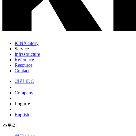
KINX Story
Service
Infrastructure
Reference
Resource
Contact
과천 IDC
Company
Login
English
스토리