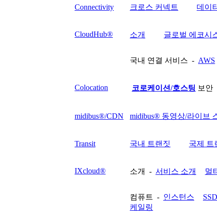
Connectivity
크로스 커넥트
데이
CloudHub®
소개
글로벌 에코시
국내 연결 서비스 -
AWS
Colocation
코로케이션/호스팅
보안 
midibus®/CDN
midibus® 동영상/라이브
Transit
국내 트랜짓
국제 트
IXcloud®
소개 -
서비스 소개
멀
컴퓨트 -
인스턴스
SS
케일링