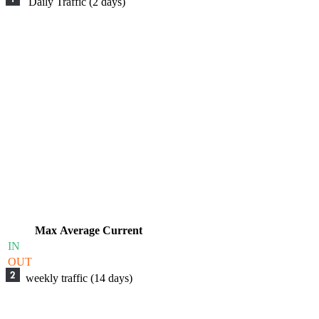
Daily Traffic (2 days)
Max
Average
Current
IN
OUT
weekly traffic (14 days)