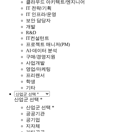
클라우드 아키텍트/엔지니어
IT 전략/기획
IT 인프라/운영
보안 담당자
개발
R&D
IT컨설턴트
프로젝트 매니저(PM)
AI·데이터 분석
구매/경영지원
사업개발
영업/마케팅
프리랜서
학생
기타
산업군 선택 *
산업군 선택 *
공공기관
공기업
지자체