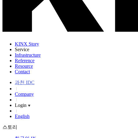
KINX Story
Service
Infrastructure
Reference
Resource
Contact
과천 IDC
Company
Login
English
스토리