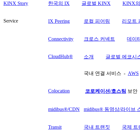
KINX Story
한국의 IX
글로벌 KINX
KINX
Service
IX Peering
로컬 피어링
리모트 
Connectivity
크로스 커넥트
데이
CloudHub®
소개
글로벌 에코시
국내 연결 서비스 -
AWS
Colocation
코로케이션/호스팅
보안 
midibus®/CDN
midibus® 동영상/라이브
Transit
국내 트랜짓
국제 트