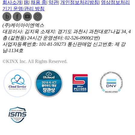
회사소개
|
IR
|
채용 중
|
약관
|
개인정보처리방침
|
영상정보처리
기기 운영/관리 방침
(주)케이아이엔엑스
대표이사: 김지욱
소재지: 경기도 과천시 과천대로7나길 34, 4
층 (갈현동)
24시간 운영센터: 02-526-0900(2번)
사업자등록번호: 101-81-59273
통신판매업 신고번호: 제 강
남-1134호
©KINX Inc. All Rights Reserved.