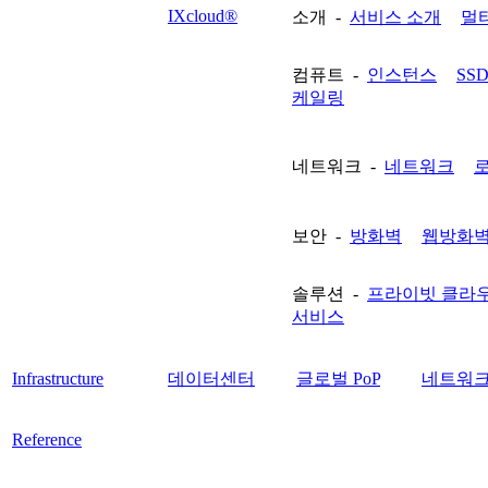
IXcloud®
소개 -
서비스 소개
멀
컴퓨트 -
인스턴스
SS
케일링
네트워크 -
네트워크
보안 -
방화벽
웹방화
솔루션 -
프라이빗 클라
서비스
Infrastructure
데이터센터
글로벌 PoP
네트워크
Reference