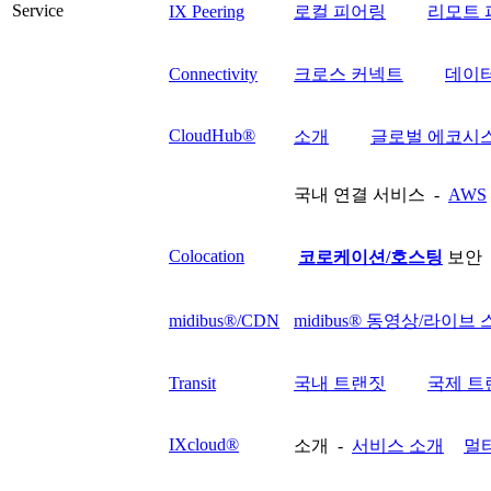
Service
IX Peering
로컬 피어링
리모트 
Connectivity
크로스 커넥트
데이
CloudHub®
소개
글로벌 에코시
국내 연결 서비스 -
AWS
Colocation
코로케이션/호스팅
보안 
midibus®/CDN
midibus® 동영상/라이브
Transit
국내 트랜짓
국제 트
IXcloud®
소개 -
서비스 소개
멀