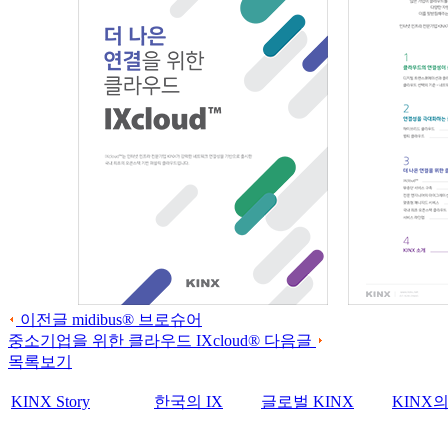
이전글
midibus® 브로슈어
중소기업을 위한 클라우드 IXcloud®
다음글
목록보기
KINX Story
한국의 IX
글로벌 KINX
KINX