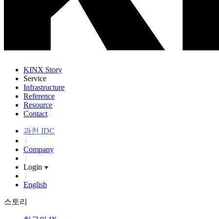
KINX Story
Service
Infrastructure
Reference
Resource
Contact
과천 IDC
Company
Login
English
스토리