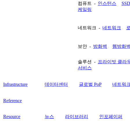
컴퓨트 -
인스턴스
SS
케일링
네트워크 -
네트워크
보안 -
방화벽
웹방화
솔루션 -
프라이빗 클라
서비스
Infrastructure
데이터센터
글로벌 PoP
네트워크
Reference
Resource
뉴스
라이브러리
인포페이퍼